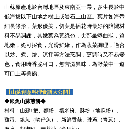
山蘇原產地於台灣地區及東南亞一帶，多生長於中
低海拔以下山地之樹上或岩石上山區。葉片如海帶
細長條形，葉形優美，切葉是插花時最好的陪襯材
料不易凋謝，其嫩葉為黃綠色，尖部呈蜷曲狀，質
地嫩，姽可採食，光滑鮮綠，作為蔬菜調理，適合
以炒、煮、燴、涼拌等方法烹調，烹調時又不易變
色，食用時香脆可口，無苦澀異味，為野菜中一道
可口上等美餚。
【山蘇創意料理食譜大公開】
◆銀魚山蘇煎餅◆
材料：山蘇1把、麵粉、糯米粉、酥粉（地瓜粉）、
雞蛋、銀魚（吻仔魚）、新鮮香菇、珠蔥（青蔥）、