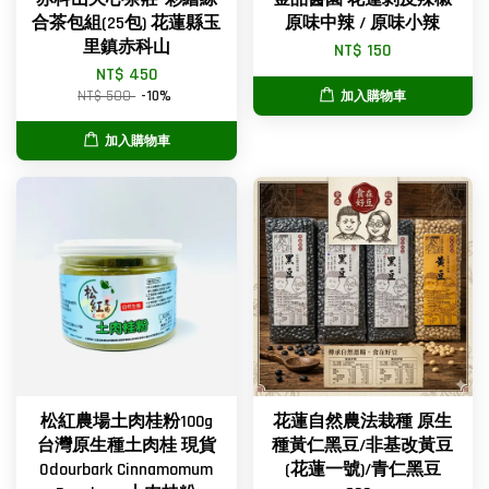
合茶包組(25包) 花蓮縣玉
原味中辣 / 原味小辣
里鎮赤科山
NT$ 150
NT$ 450
NT$ 500
-10%
加入購物車
加入購物車
松紅農場土肉桂粉100g
花蓮自然農法栽種 原生
台灣原生種土肉桂 現貨
種黃仁黑豆/非基改黃豆
Odourbark Cinnamomum
(花蓮一號)/青仁黑豆