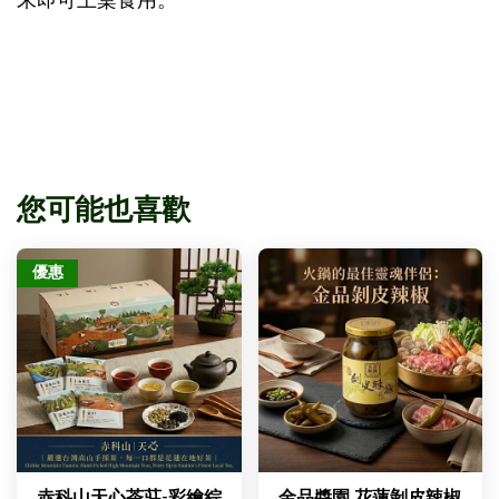
末即可上桌食用。
您可能也喜歡
優惠
赤科山天心茶莊-彩繪綜
金品醬園 花蓮剝皮辣椒