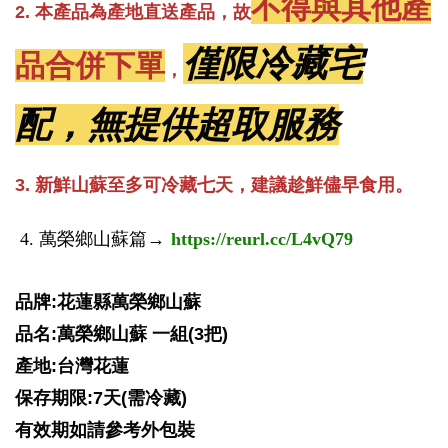
不得與其他產
2.
本產品為產地直送產品，故
僅限冷藏宅
品合併下單
，
配，無提供超取服務
3.
新鮮山蘇至多可冷藏七天，建議趁鮮儘早食用。
4.
萬榮鄉山蘇篇
→
https://reurl.cc/L4vQ79
品牌:花蓮縣萬榮鄉山蘇
品名:萬榮鄉山蘇 一組(3把)
產地:台灣花蓮
保存期限:7天(需冷藏)
有效期如請參考外包裝