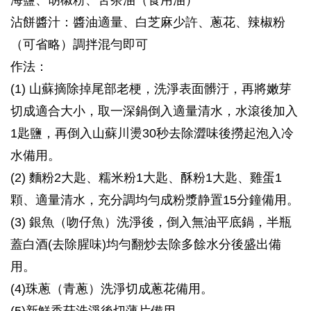
海鹽、胡椒粉、苦茶油（食用油）
沾餅醬汁：醬油適量、白芝麻少許、蔥花、辣椒粉
（可省略）調拌混勻即可
作法：
(1) 山蘇摘除掉尾部老梗，洗淨表面髒汙，再將嫩芽
切成適合大小，取一深鍋倒入適量清水，水滾後加入
1匙鹽，再倒入山蘇川燙30秒去除澀味後撈起泡入冷
水備用。
(2) 麵粉2大匙、糯米粉1大匙、酥粉1大匙、雞蛋1
顆、適量清水，充分調均勻成粉漿静置15分鐘備用。
(3) 銀魚（吻仔魚）洗淨後，倒入無油平底鍋，半瓶
蓋白酒(去除腥味)均勻翻炒去除多餘水分後盛出備
用。
(4)珠蔥（青蔥）洗淨切成蔥花備用。