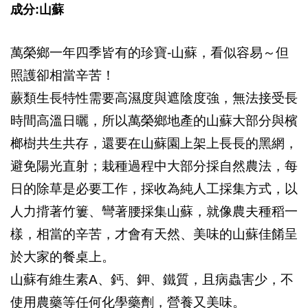
成分:山蘇
萬榮鄉一年四季皆有的珍寶-山蘇，看似容易～但
照護卻相當辛苦！
蕨類生長特性需要高濕度與遮陰度強，無法接受長
時間高溫日曬，所以萬榮鄉地產的山蘇大部分與檳
榔樹共生共存，還要在山蘇園上架上長長的黑網，
避免陽光直射；栽種過程中大部分採自然農法，每
日的除草是必要工作，採收為純人工採集方式，以
人力揹著竹簍、彎著腰採集山蘇，就像農夫種稻一
樣，相當的辛苦，才會有天然、美味的山蘇佳餚呈
於大家的餐桌上。
山蘇有維生素A、鈣、鉀、鐵質，且病蟲害少，不
使用農藥等任何化學藥劑，營養又美味。