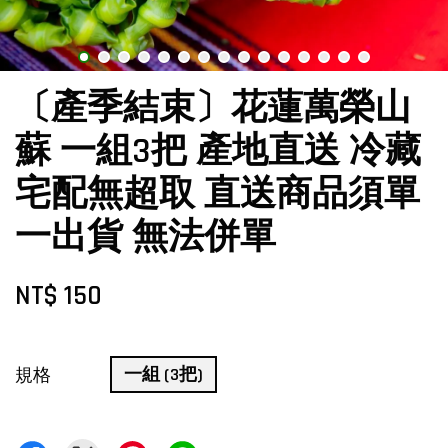
〔產季結束〕花蓮萬榮山
蘇 一組3把 產地直送 冷藏
宅配無超取 直送商品須單
一出貨 無法併單
NT$ 150
一組 (3把)
規格