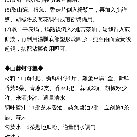
(5)新鮮香菇洗淨後切薄片備用。
(6)取山蘇、銀魚、香菇片倒入粉漿中，再加入少許
鹽、胡椒粉及蔥花調勻成煎餅漿備用。
(7)取一平底鍋，鍋熱後倒入2匙苦茶油，湯瓢舀入煎
餅漿，再利用湯瓢底部塑形成圓形，煎至兩面金黃後
起鍋，搭配沾醬食用即可。
◆山蘇蚵仔羹◆
材料：山蘇1把、新鮮蚵仔1斤、雞蛋豆腐1盒、新鮮
香菇5朵、青蔥2支、香菜1把、蒜頭2顆、胡椒粉少
許、米酒少許、適量清水
調味醬汁：1匙芝麻香油、柴魚醬油2匙、立刻鮮1茶
匙、蒜末
勾芡水：1茶匙地瓜粉、適量開水調勻