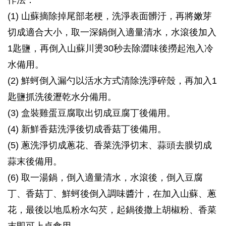
作法：
(1) 山蘇摘除掉尾部老梗，洗淨表面髒汙，再將嫩芽
切成適合大小，取一深鍋倒入適量清水，水滾後加入
1匙鹽，再倒入山蘇川燙30秒去除澀味後撈起泡入冷
水備用。
(2) 鮮蚵倒入漏勺以活水方式清除洗淨碎殼，再加入1
匙鹽抓洗後瀝乾水分備用。
(3) 盒裝雞蛋豆腐取出切成豆腐丁後備用。
(4) 新鮮香菇洗淨後切成香菇丁後備用。
(5) 蔥洗淨切成蔥花、香菜洗淨切末、蒜頭去膜切成
蒜末後備用。
(6) 取一湯鍋，倒入適量清水，水滾後，倒入豆腐
丁、香菇丁、鮮蚵後倒入調味醬汁，在加入山蘇、蔥
花，最後以地瓜粉水勾芡，起鍋後撒上胡椒粉、香菜