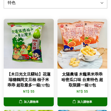
【木日光文旦驛站】花蓮
太陽農場 木虌果米乖乖
瑞穗鶴岡文旦柚 柚子米
哈密瓜口味 台東特色 超
乖乖 超取最多一箱(12包)
取限購一箱12包
NT$ 55
NT$ 55
加入購物車
加入購物車