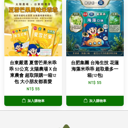
台東嚴選 夏雪芒果米乖
台肥集團 台海生技 花蓮
乖 52公克 太陽農場Ｘ台
海藻米乖乖 超取最多一
東農會 超取限購一箱12
箱(12包)
包 大小朋友都喜愛
NT$ 55
NT$ 55
加入購物車
加入購物車