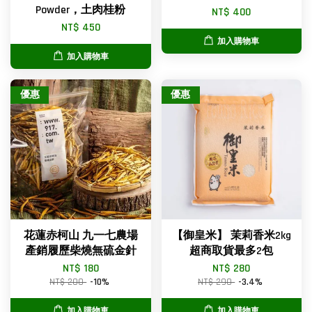
Powder，土肉桂粉
NT$ 400
NT$ 450
加入購物車
加入購物車
優惠
優惠
花蓮赤柯山 九一七農場
【御皇米】 茉莉香米2kg
產銷履歷柴燒無硫金針
超商取貨最多2包
NT$ 180
NT$ 280
NT$ 200
-10%
NT$ 290
-3.4%
加入購物車
加入購物車