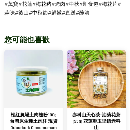
#萬寶#花蓮#梅花豬#烤肉#中秋#即食包#梅花片#
蒜味#後山#中秋節#鮮嫩#直送#醃漬
您可能也喜歡
松紅農場土肉桂粉100g
赤科山天心茶-油菊花茶
台灣原生種土肉桂 現貨
(35g) 花蓮縣玉里鎮赤科
Odourbark Cinnamomum
山