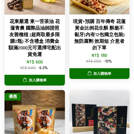
花東嚴選 東一苦茶油 花
現貨+預購 百年傳奇 花蓮
蓮青農 國際品油師證照
黃金比例花生酥 酥脆不
友善種植 (超商取最多限
黏牙(內有12包獨立包裝)
購2瓶) 不含禮盒 消費金
無防腐劑 效期短 介意者
額滿2000元可選擇宅配出
勿下單
貨免運
NT$ 180
NT$ 200
-10%
NT$ 600
NT$ 640
-6.3%
加入購物車
加入購物車
優惠