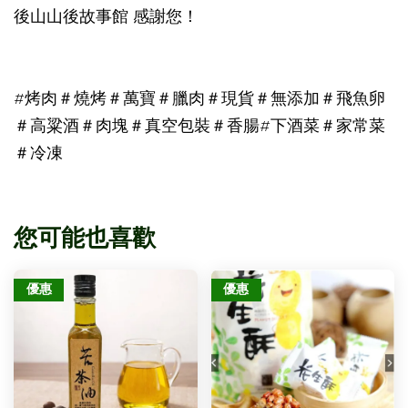
後山山後故事館 感謝您！
#烤肉＃燒烤＃萬寶＃臘肉＃現貨＃無添加＃飛魚卵
＃高粱酒＃肉塊＃真空包裝＃香腸#下酒菜＃家常菜
＃冷凍
您可能也喜歡
優惠
優惠