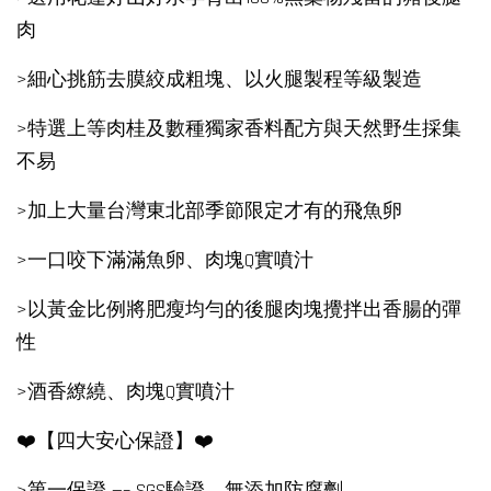
肉
>細心挑筋去膜絞成粗塊、以火腿製程等級製造
>特選上等肉桂及數種獨家香料配方與天然野生採集
不易
>加上大量台灣東北部季節限定才有的飛魚卵
>一口咬下滿滿魚卵、肉塊Q實噴汁
>以黃金比例將肥瘦均勻的後腿肉塊攪拌出香腸的彈
性
>酒香繚繞、肉塊Q實噴汁
❤️【四大安心保證】❤️
>第一保證 —– SGS驗證，無添加防腐劑