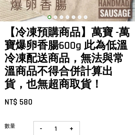
【冷凍預購商品】萬寶 -萬
寶爆卵香腸600g 此為低溫
冷凍配送商品，無法與常
溫商品不得合併計算出
貨，也無超商取貨！
NT$ 580
數量
-
+