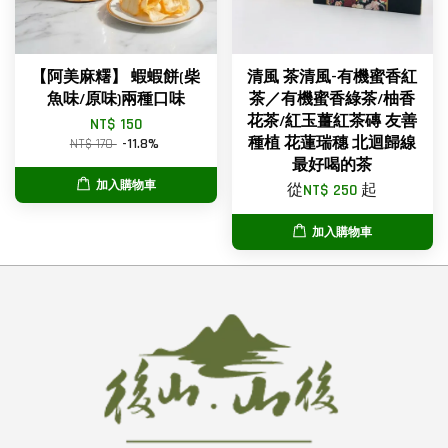
【阿美麻糬】 蝦蝦餅(柴
清風 茶清風-有機蜜香紅
魚味/原味)兩種口味
茶／有機蜜香綠茶/柚香
花茶/紅玉薑紅茶磚 友善
NT$ 150
種植 花蓮瑞穗 北迴歸線
NT$ 170
-11.8%
最好喝的茶
加入購物車
從
NT$ 250
起
加入購物車