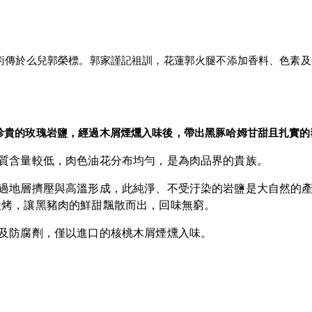
技術傳於么兒郭榮標。郭家謹記祖訓，花蓮郭火腿不添加香料、色素
珍貴的玫瑰岩鹽，經過木屑煙燻入味後，帶出黑豚哈姆甘甜且扎實的
質含量較低，肉色油花分布均勻，是為肉品界的貴族。
過地層擠壓與高溫形成，此純淨、不受汙染的岩鹽是大自然的
炭烤，讓黑豬肉的鮮甜飄散而出，回味無窮。
及防腐劑，僅以進口的核桃木屑煙燻入味。