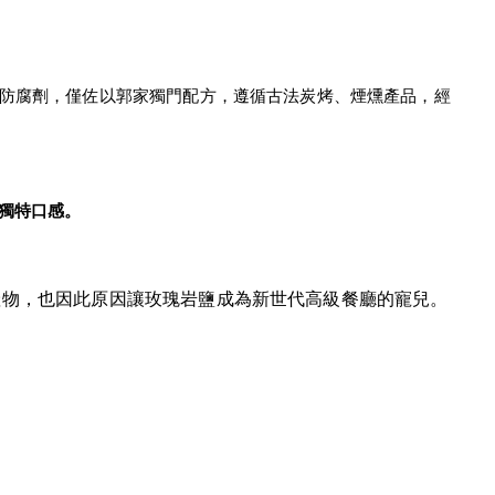
及防腐劑，僅佐以郭家獨門配方，遵循古法炭烤、煙燻產品，經
獨特口感。
產物，也因此原因讓玫瑰岩鹽成為新世代高級餐廳的寵兒。