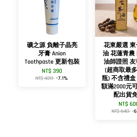
礦之源 負離子晶亮
花東嚴選 
牙膏 Anion
油 花蓮青農
Toothpaste 更新包裝
油師證照 
(超商取最多
NT$ 390
NT$ 420
-7.1%
瓶) 不含禮盒
額滿2000元
配出貨
NT$ 60
NT$ 640
-