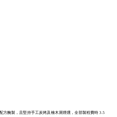
方醃製，且堅持手工炭烤及檜木屑煙燻，全部製程費時 3.5