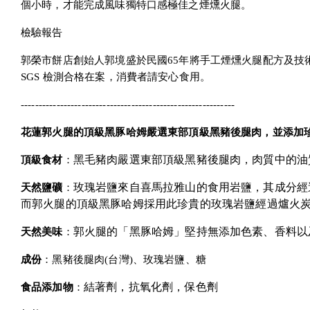
個小時，才能完成風味獨特口感極佳之煙燻火腿。
檢驗報告
郭榮市餅店創始人郭境盛於民國65年將手工煙燻火腿配方及
SGS 檢測合格在案，消費者請安心食用。
------------------------------------------------------------
花蓮郭火腿的頂級黑豚哈姆嚴選東部頂級黑豬後腿肉，並添加
黑毛豬肉嚴選東部頂級黑豬後腿肉，肉質中的油
頂級食材
：
玫瑰岩鹽來自喜馬拉雅山的食用岩鹽，其成分經
天然鹽礦
：
而郭火腿的頂級黑豚哈姆採用此珍貴的玫瑰岩鹽經過爐火
郭火腿的「黑豚哈姆」堅持無添加色素、香料以
天然美味
：
成份
：黑豬後腿肉(台灣)、玫瑰岩鹽、糖
結著劑，抗氧化劑，保色劑
食品添加物
：