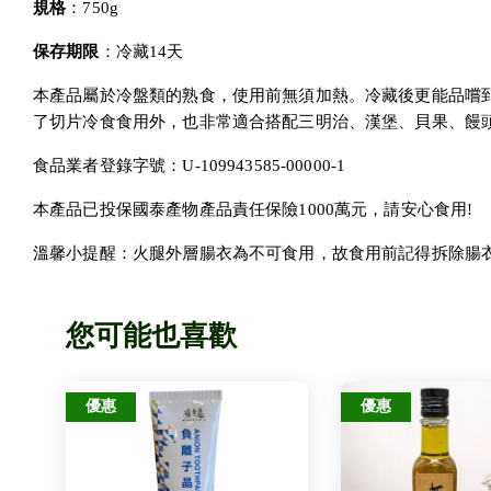
規格
：750g
保存期限
：冷藏14天
本產品屬於冷盤類的熟食，使用前無須加熱。冷藏後更能品嚐
了切片冷食食用外，也非常適合搭配三明治、漢堡、貝果、饅
食品業者登錄字號：U-109943585-00000-1
本產品已投保國泰產物產品責任保險1000萬元，請安心食用!
溫馨小提醒：火腿外層腸衣為不可食用，故食用前記得拆除腸
您可能也喜歡
優惠
優惠