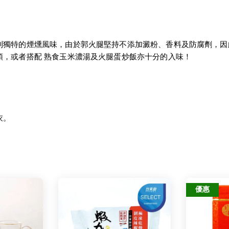
到獨特的煙燻風味，由於郭火腿堅持不添加澱粉、香料及防腐劑，因
頭，或者搭配 熟食玉米濃湯及火腿蛋炒飯亦十分的入味！
衣。
優惠