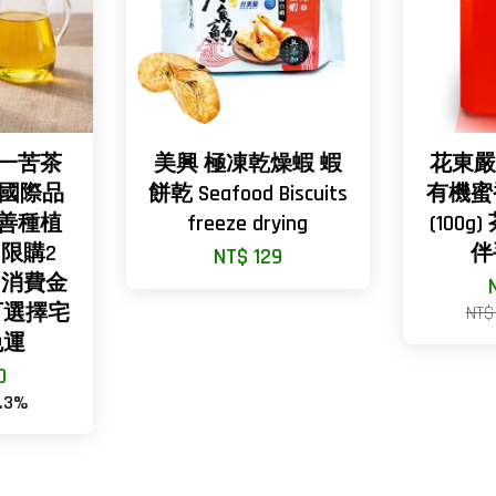
東一苦茶
美興 極凍乾燥蝦 蝦
花東嚴
 國際品
餅乾 Seafood Biscuits
有機蜜
友善種植
freeze drying
(100
限購2
伴
NT$ 129
 消費金
可選擇宅
NT$
免運
0
6.3%