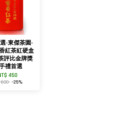
選-東傑茶園-
香紅茶紅硬盒
g) 茶評比金牌獎
手禮首選
NT$ 450
 600
-25%