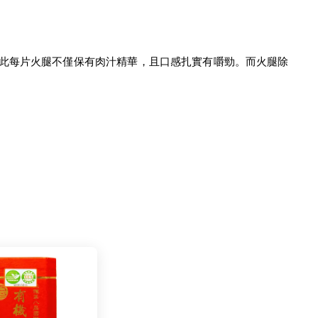
此每片火腿不僅保有肉汁精華，且口感扎實有嚼勁。而火腿除