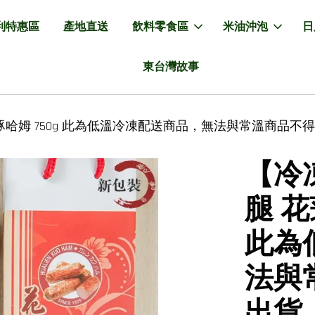
利特惠區
產地直送
飲料零食區
米油沖泡
日
東台灣故事
豚哈姆 750g 此為低溫冷凍配送商品，無法與常溫商品
【冷
腿 花
此為
法與
出貨