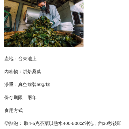
產地：台東池上 
內容物：烘焙桑葉 
淨重：真空罐裝50g/罐
保存期限：兩年 
食用方式： 
◎熱泡： 取4-5克茶葉以熱水400-500cc沖泡，約30秒後即