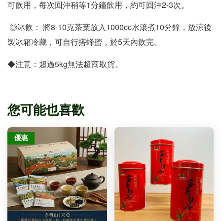
可飲用，每次回沖稍等1分鐘飲用，約可回沖2-3次。
 ◎冰飲： 將8-10克茶葉放入1000cc水滾煮10分鐘，放涼後
製冰箱冷藏，可自行搭蜂蜜，於5天內飲完。 
◆注意：超過5kg無法超商取貨。
您可能也喜歡
優惠