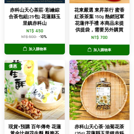
赤科山天心茶莊-彩繪綜
花東嚴選 東昇茶行 蜜香
合茶包組(25包) 花蓮縣玉
紅茶茶葉 150g 熱銷冠軍
里鎮赤科山
花蓮伴手禮 本商品未提
供提袋，需要另外購買
NT$ 450
NT$ 500
-10%
NT$ 700
加入購物車
加入購物車
優惠
現貨+預購 百年傳奇 花蓮
赤科山天心茶-油菊花茶
黃金比例花生酥 酥脆不
(35g) 花蓮縣玉里鎮赤科