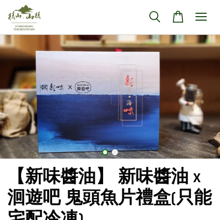
【新味醬油】 新味醬油 x
洄遊吧 鬼頭魚片禮盒(只能
宅配冷凍)