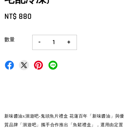
NT$ 880
數量
-
+
新味醬油x洄遊吧-鬼頭魚片禮盒 花蓮百年「新味醬油」與優
質品牌「洄遊吧」攜手合作推出「魚鬆禮盒」，選用由定置