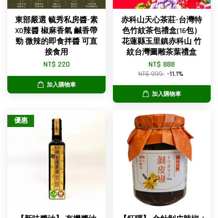
東部嚴選 毓秀私房醬-素
赤科山天心茶莊-台灣特
XO辣醬 椒麻香氣 鹹香帶
色竹紋茶包禮盒(16包）
勁 微辣的即食拌醬 可直
花蓮縣玉里鎮赤科山 竹
接食用
紋台灣圖雕茶葉禮盒
NT$ 220
NT$ 888
NT$ 999
-11.1%
加入購物車
加入購物車
優惠