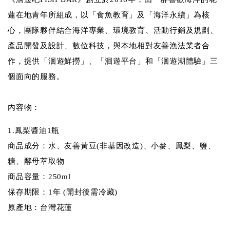
蓮在地青年所組成，以「食魚教育」及「海洋永續」為核
心，團隊夥伴結合海洋專業、環境教育、活動行銷及規劃、
產品開發及設計、數位科技，與本地相對友善漁法業者合
作，提供「洄遊鮮撈」、「洄遊平台」和「洄遊潮體驗」三
個面向的服務。
內容物：
1.鳳梨醬油1瓶
商品成分：水、友善黃豆(非基因改造)、小麥、鳳梨、鹽、
糖、酵母萃取物
商品容量：250ml
保存期限：1年 (開封後需冷藏)
原產地：台灣花蓮