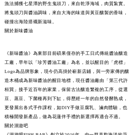
漁法捕獲七星潭的野生鬼頭刀，來自乾淨海域，肉質紮實。
將鬼頭刀與醬油調味，來自大海的味道與黃豆釀製的香味，
碰撞出海陸搭襯新滋味。
關於新味醬油
《新味醬油》為東部目前碩果僅存的手工日式傳統醬油釀造
工廠，早年以「珍芳醬油工廠」為名，並以醒目的「虎標」
Logo為品牌形象，現今仍高掛於嶄新店鋪，與一旁家傳的釀
造木桶成為新味醬油的醒目地標，現任醬油廠由「第三代許
桓巽」接手近百年的家業，保留古法釀造繁複的工序，從選
豆、蒸豆、下菌種再到下缸，得歷經一年的自然發酵熟成，
更發展出各式手作課程，如DIY手做豆腐乳、滷肉體驗，也
積極開發新產品，做為花蓮伴手禮的新選擇再適合不過。
關於洄遊吧
《洄遊吧FISH BAR》創立於2016年，由一群喜歡海洋的花