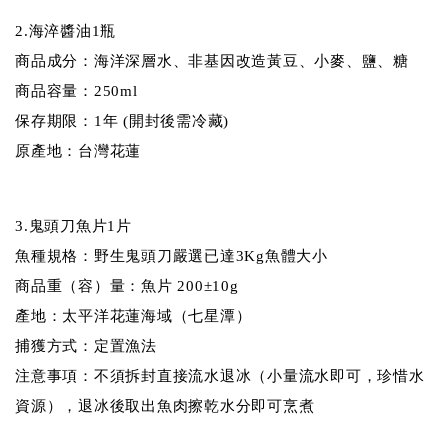
2.海淬醬油1瓶
商品成分：海洋深層水、非基因改造黃豆、小麥、鹽、糖
商品容量：250ml
保存期限：1年 (開封後需冷藏)
原產地：台灣花蓮
3.鬼頭刀魚片1片
魚種規格：野生鬼頭刀嚴選已達3Kg魚體大小
商品重（容）量：魚片 200±10g
產地：太平洋花蓮海域（七星潭）
捕獲方式：定置漁法
注意事項：不須拆封直接流水退冰（小量流水即可，珍惜水
資源），退冰後取出魚肉擦乾水分即可烹煮