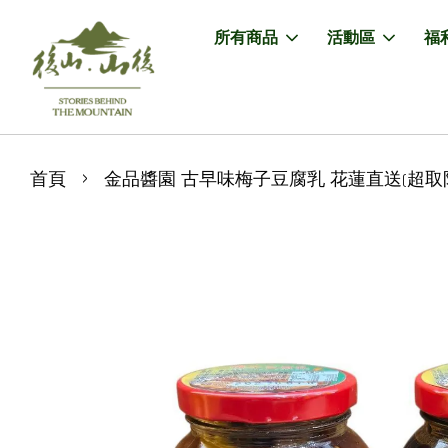
所有商品
活動區
福
›
首頁
金品醬園 古早味梅子豆腐乳 花蓮直送(超