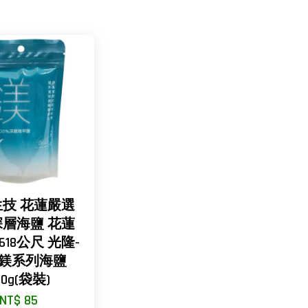
技 花蓮嚴選
層海鹽 花蓮
18公尺 光隆-
鎂系列海鹽
00g(袋裝)
NT$ 85