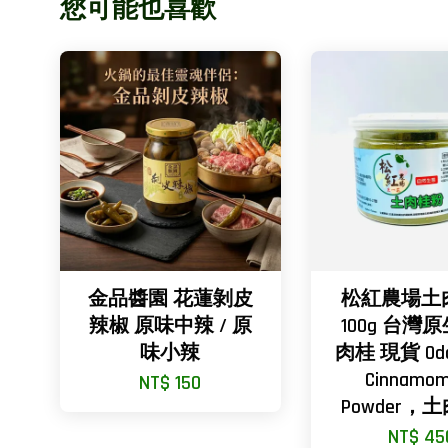
您可能也喜歡
金品醬園 花蓮剝皮
松紅農場土
辣椒 原味中辣 / 原
100g 台灣
味小辣
肉桂 現貨 Odo
Cinnamo
NT$ 150
Powder，
NT$ 45