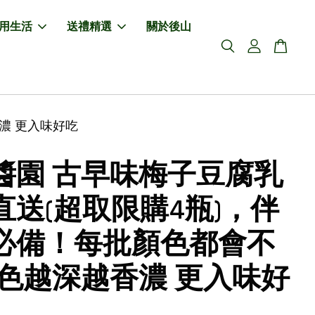
用生活
送禮精選
關於後山
濃 更入味好吃
醬園 古早味梅子豆腐乳
直送(超取限購4瓶)，伴
必備！每批顏色都會不
顏色越深越香濃 更入味好