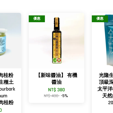
優惠
優惠
肉桂粉
【新味醬油】 有機
光隆生
原生種土
醬油
頂級深
urbark
太平洋6
NT$ 380
mum
NT$ 400
-5%
天然
土肉桂粉
2
0