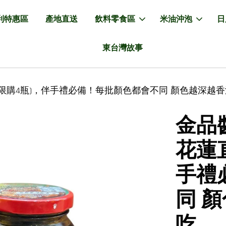
利特惠區
產地直送
飲料零食區
米油沖泡
日
東台灣故事
取限購4瓶)，伴手禮必備！每批顏色都會不同 顏色越深越香
金品
花蓮
手禮
同 
吃