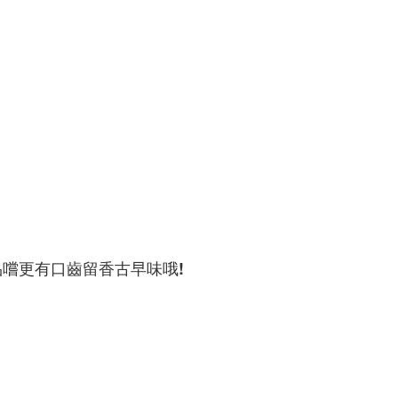
嚐更有口齒留香古早味哦!