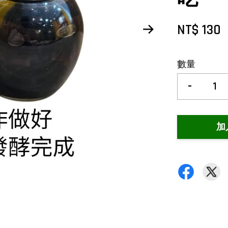
NT$ 130
數量
-
加