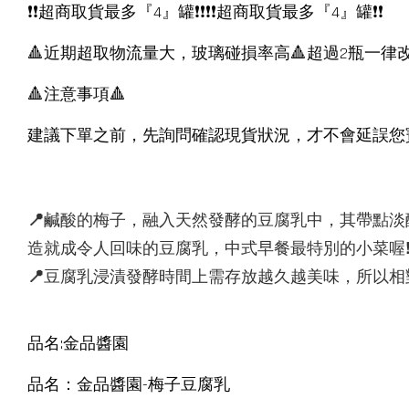
❗️❗️超商取貨最多『4』罐❗️❗️❗️❗️超商取貨最多『4』罐❗️❗️
🔺近期超取物流量大，玻璃碰損率高🔺超過2瓶一
🔺注意事項🔺
建議下單之前，先詢問確認現貨狀況，才不會延誤您
📍鹹酸的梅子，融入天然發酵的豆腐乳中，其帶點淡
造就成令人回味的豆腐乳，中式早餐最特別的小菜喔
📍豆腐乳浸漬發酵時間上需存放越久越美味，所以相
品名:金品醬園
品名：金品醬園-梅子豆腐乳