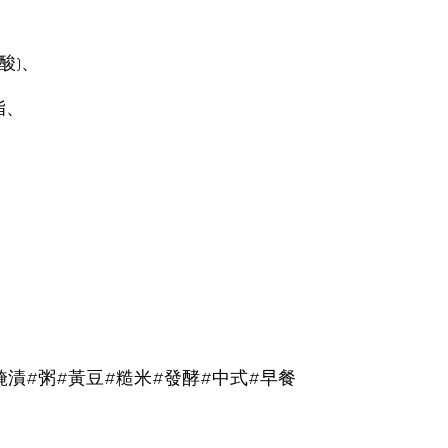
酸)、
脂、
醃漬#粥#黃豆#糙米#發酵#中式#早餐