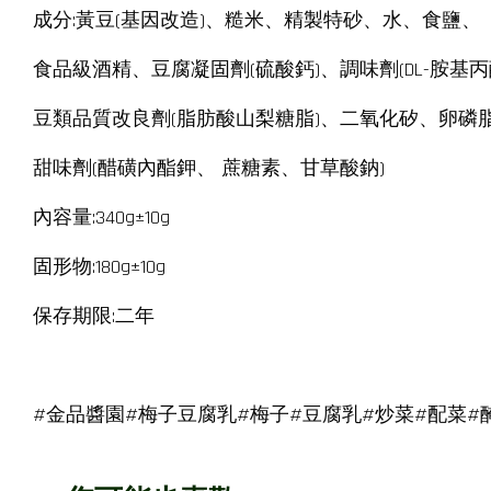
成分:黃豆(基因改造)、糙米、精製特砂、水、食鹽、
食品級酒精、豆腐凝固劑(硫酸鈣)、調味劑(DL-胺基丙
豆類品質改良劑(脂肪酸山梨糖脂)、二氧化矽、卵磷
甜味劑(醋磺內酯鉀、 蔗糖素、甘草酸鈉)
內容量:340g±10g
固形物:180g±10g
保存期限:二年
#金品醬園#梅子豆腐乳#梅子#豆腐乳#炒菜#配菜#