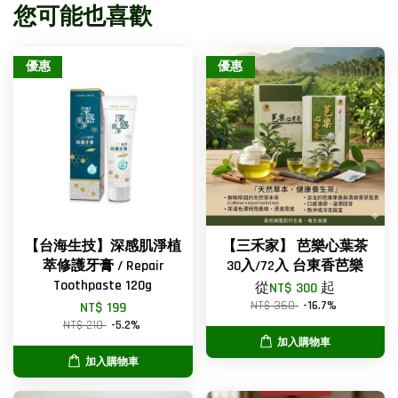
您可能也喜歡
優惠
優惠
【台海生技】深感肌淨植
【三禾家】 芭樂心葉茶
萃修護牙膏 / Repair
30入/72入 台東香芭樂
Toothpaste 120g
從
NT$ 300
起
NT$ 360
-16.7%
NT$ 199
NT$ 210
-5.2%
加入購物車
加入購物車