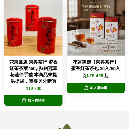
花東嚴選 東昇茶行 蜜香
花蓮舞鶴【東昇茶行】
紅茶茶葉 150g 熱銷冠軍
蜜香紅茶茶包 30入/60入
花蓮伴手禮 本商品未提
從
NT$ 455
起
供提袋，需要另外購買
NT$ 700
加入購物車
加入購物車