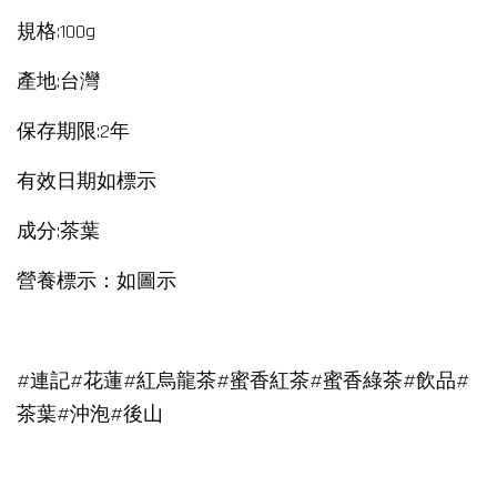
規格:100g
產地:台灣
保存期限:2年
有效日期如標示
成分:茶葉
營養標示：如圖示
#連記#花蓮#紅烏龍茶#蜜香紅茶#蜜香綠茶#飲品#
茶葉#沖泡#後山