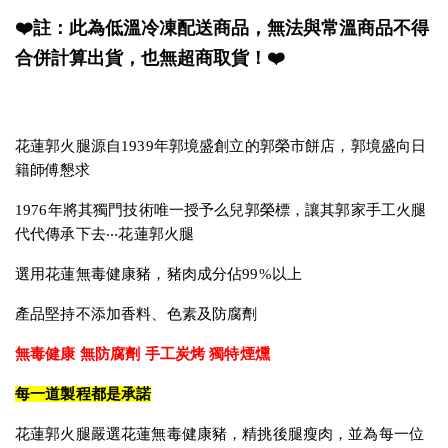
❤️註：此為低溫冷凍配送商品，無法與常溫商品不得
合併計算出貨，也無超商取貨！❤️
花蓮郭火腿源自1939年郭境盛創立的郭榮市餅店，郭境盛向日
籍師傅懇求
1976年將其獨門技術唯一授予么兒郭榮標，讓其郭家手工火腿
代代傳承下去‧‧‧花蓮郭火腿
選用花蓮無毒健康豬，豬肉成分佔99%以上
產品堅持不添加香料、色素及防腐劑
無毒健康 無防腐劑 手工炭烤 獨特煙燻
每一道製程都是承諾
花蓮郭火腿嚴選花蓮無毒健康豬，精挑後腿瘦肉，並為每一位