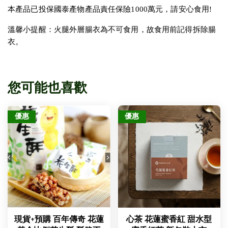
本產品已投保國泰產物產品責任保險1000萬元，請安心食用!
溫馨小提醒：火腿外層腸衣為不可食用，故食用前記得拆除腸
衣。
您可能也喜歡
優惠
優惠
現貨+預購 百年傳奇 花蓮
心茶 花蓮蜜香紅 甜水型