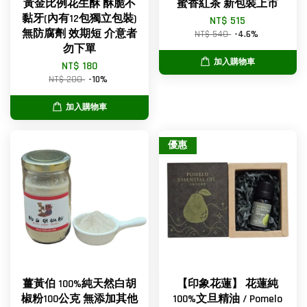
黃金比例花生酥 酥脆不
蜜香紅茶 新包裝上市
黏牙(內有12包獨立包裝)
NT$ 515
無防腐劑 效期短 介意者
NT$ 540
-4.6%
勿下單
加入購物車
NT$ 180
NT$ 200
-10%
加入購物車
優惠
薑黃伯 100%純天然白胡
【印象花蓮】 花蓮純
椒粉100公克 無添加其他
100%文旦精油 / Pomelo