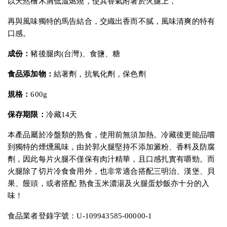
以天然檜木屑低溫燃燒，使其香氣附著於火腿上，
再與風味獨特的馬告結合，交織出香而不膩，風味清爽的特有
口感。
成份：
豬後腿肉(台灣)、食鹽、糖
食品添加物：
結著劑，抗氧化劑，保色劑
規格：
600g
保存期限：
冷藏14天
本產品屬於冷盤類的熟食，使用前無須加熱。冷藏後更能品嚐
到獨特的煙燻風味，由於郭火腿堅持不添加澱粉、香料及防腐
劑，因此每片火腿不僅保有肉汁精華，且口感扎實有嚼勁。而
火腿除了切片冷食食用外，也非常適合搭配三明治、漢堡、貝
果、饅頭，或者搭配 熟食玉米濃湯及火腿蛋炒飯亦十分的入
味！
食品業者登錄字號：U-109943585-00000-1