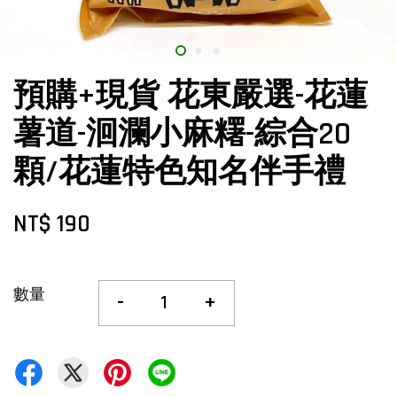
預購+現貨 花東嚴選-花蓮
薯道-洄瀾小麻糬-綜合20
顆/花蓮特色知名伴手禮
NT$ 190
數量
-
+