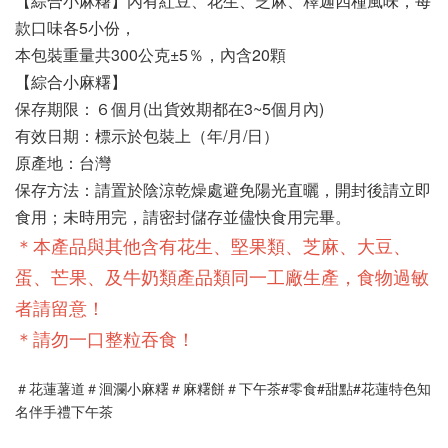
【綜合小麻糬】內有紅豆、花生、芝麻、釋迦四種風味，每
款口味各5小份，
本包裝重量共300公克±5％，內含20顆
【綜合小麻糬】
保存期限：６個月(出貨效期都在3~5個月內)
有效日期：標示於包裝上（年/月/日） 
原產地：台灣  
保存方法：請置於陰涼乾燥處避免陽光直曬，開封後請立即
食用；未時用完，請密封儲存並儘快食用完畢。
＊本產品與其他含有花生、堅果類、芝麻、大豆、
蛋、芒果、及牛奶類產品類同一工廠生產，食物過敏
者請留意！
＊請勿一口整粒吞食！
＃花蓮薯道＃洄瀾小麻糬＃麻糬餅＃下午茶#零食#甜點#花蓮特色知
名伴手禮下午茶