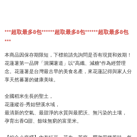
***超取最多8包***
***超取最多8包***
***超取最多8包
***
本商品因保存期限短，下標前請先詢問是否有現貨和效期！
花蓮薯第一品牌「洄瀾薯道」以"高纖、減糖"作為經營理
念。花蓮薯是台灣最古早的美食名產，來花蓮記得與家人分
享天然蕃薯的健康美味。
全國稻米生長的聖土，
花蓮縱谷-秀姑巒溪水域，
最清新的空氣、最甜淨的水質與最肥沃、無污染的土壤，
孕育出香Q甜、餘味無窮的富里米。