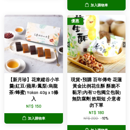
加入購物車
優惠
【新月珍】花東縱谷小羊
現貨+預購 百年傳奇 花蓮
羹(紅豆/蘋果/鳳梨/烏龍
黃金比例花生酥 酥脆不
茶/蜂蜜) Yokan 40g x 5條
黏牙(內有12包獨立包裝)
入
無防腐劑 效期短 介意者
勿下單
NT$ 150
NT$ 180
NT$ 200
-10%
加入購物車