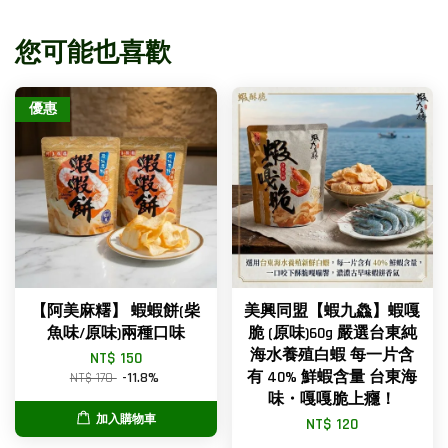
您可能也喜歡
優惠
【阿美麻糬】 蝦蝦餅(柴
美興同盟【蝦九鱻】蝦嘎
魚味/原味)兩種口味
脆 (原味)60g 嚴選台東純
海水養殖白蝦 每一片含
NT$ 150
有 40% 鮮蝦含量 台東海
NT$ 170
-11.8%
味・嘎嘎脆上癮！
加入購物車
NT$ 120