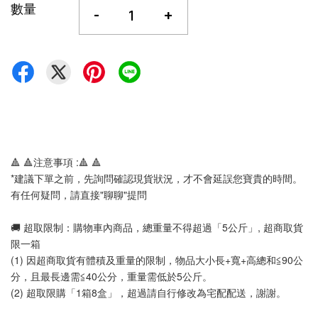
數量
-
+
🔺 🔺注意事項 :🔺 🔺 
*建議下單之前，先詢問確認現貨狀況，才不會延誤您寶貴的時間。
有任何疑問，請直接"聊聊"提問
🚚 超取限制：購物車內商品，總重量不得超過「5公斤」, 超商取貨
限一箱
(1) 因超商取貨有體積及重量的限制，物品大小長+寬+高總和≦90公
分，且最長邊需≦40公分，重量需低於5公斤。
(2) 超取限購「1箱8盒」，超過請自行修改為宅配配送，謝謝。