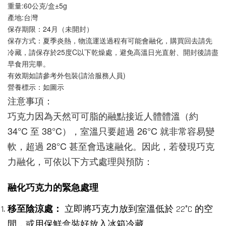
重量:60公克/盒±5g
產地:台灣
保存期限：24月（未開封）
保存方式：夏季炎熱，物流運送過程有可能會融化，購買回去請先
冷藏，請保存於25度C以下乾燥處，避免高溫日光直射、開封後請盡
早食用完畢。
有效期如請參考外包裝(請洽服務人員)
營養標示：如圖示
注意事項：
巧克力因為天然可可脂的融點接近人體體溫（約 
34°C 至 38°C），室溫只要超過 26°C 就非常容易變
軟，超過 28°C 甚至會迅速融化。因此，若發現巧克
力融化，可依以下方式處理與預防：
融化巧克力的緊急處理
移至陰涼處：
立即將巧克力放到室溫低於 22°C 的空
間，或用保鮮盒裝好放入冰箱冷藏。