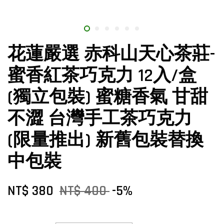
花蓮嚴選 赤科山天心茶莊-
蜜香紅茶巧克力 12入/盒
(獨立包裝) 蜜糖香氣 甘甜
不澀 台灣手工茶巧克力
(限量推出) 新舊包裝替換
中包裝
NT$ 380
NT$ 400
-5%