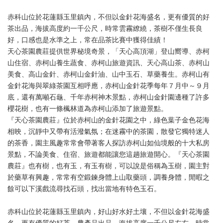
赤科山位於花蓮縣玉里鎮內，不但以金針花海盛名，更有優質的好
茶出品，海拔高度約一千公尺，時常雲霧繚繞，茶樹不僅生長良
好，口感也是水準之上，常在品茶比賽中獲得佳績！
天心茶園農莊提供世界秘境奇景，「天心高頂湖」登山嚮導、赤柯
山住宿、赤柯山養生蔬食、赤柯山旅遊資訊、天心高山茶、赤柯山
美食、高山金針、赤柯山金針油、山中玉石、草藥養生。赤柯山有
金針花海與翠綠茶園互相呼應，赤柯山金針花季每年７月中～９月
底，還有萬噸石龜、千年赤柯神木景點，赤柯山金針園邊種了許多
櫻花樹，也有一條楓林道為赤柯山添加了旅遊景點。
『天心茶園農莊』位於赤柯山的金針花園之中，綠色葉子金色花海
相映，沉靜中又帶有活潑氣氛；在迷霧中的茶園，散發它獨特迷人
的茶香，園主風趣常常會帶著客人探訪赤柯山如仙境般的十大私房
景點，不論美食、住宿、旅遊都能讓您這趟旅遊開心。『天心茶園
農莊』也有樹，也有玉，有玉有樹，可以說是俗稱為玉樹，園主對
於藥草有興趣，常常有空鍛鍊身體上山取藥頭，調養身體，閒暇之
餘可以下溪戲流尋找石頭，找出當地有特色玉石。
赤科山位於花蓮縣玉里鎮內，好山好水好土壤，不但以金針花海盛
名，更有優質的好茶、農產品出品，海拔高度一千公尺左右，時常