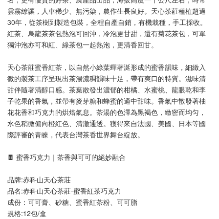
雲霧繚讓，人車稀少、無污染，農作生長良好。天心茶莊種植超過
30年，從茶樹到製造包裝，全程自產自銷，有機栽種，手工採收。
紅茶、烏龍茶茶包熱泡可回沖，冷泡更甘甜，還有菊花茶包，可單
獨沖泡亦可和紅、綠茶包一起熱泡，更清香回甘。
天心茶莊蜜香紅茶，以自然小綠葉蟬著涎形成的蜜香韻味，細緻入
微的製茶工序呈現出茶湯濃稠韻味十足，帶有爽口的特質。滋味清
甜伴隨著清醇口感。茶葉散發出濃郁的柑橘、水蜜桃、龍眼乾和李
子乾果的香氣，並帶有麥芽糖和蜂蜜的適中甜味。香氣中散發著柚
花花香和巧克力的烘焙氣息。茶湯的色澤為黑褐色，緻密而均匀，
水色稍微偏向橙紅色、清澈通透。獲得來自法國、美國、日本等國
際評審的青睞，代表台灣茶香世界舞台綻放。
🍫 蜜香巧克力｜茶香與可可的絕妙融合
品牌:赤科山天心茶莊
品名:赤科山天心茶莊-蜜香紅茶巧克力
成份：可可膏、砂糖、蜜香紅茶粉、可可脂
規格:12包/盒 