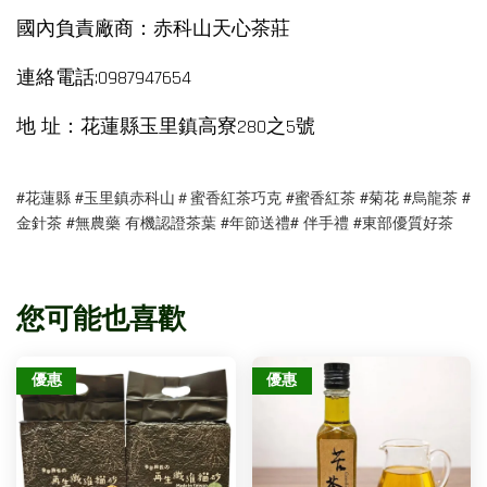
國內負責廠商：赤科山天心茶莊
連絡電話:0987947654
地 址：花蓮縣玉里鎮高寮280之5號
#花蓮縣 #玉里鎮赤科山＃蜜香紅茶巧克 #蜜香紅茶 #菊花 #烏龍茶 #
金針茶 #無農藥 有機認證茶葉 #年節送禮# 伴手禮 #東部優質好茶
您可能也喜歡
優惠
優惠