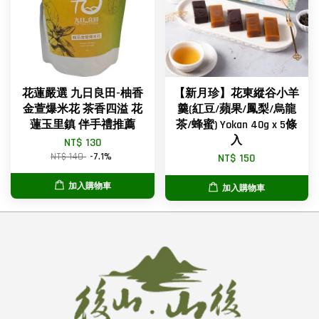
花蓮嚴選 九日良田-柚香
【新月珍】花東縱谷小羊
金萱爆米花 茶香四溢 花
羹(紅豆/蘋果/鳳梨/烏龍
蓮玉里鎮 伴手禮推薦
茶/蜂蜜) Yokan 40g x 5條
入
NT$ 130
NT$ 140
-7.1%
NT$ 150
加入購物車
加入購物車