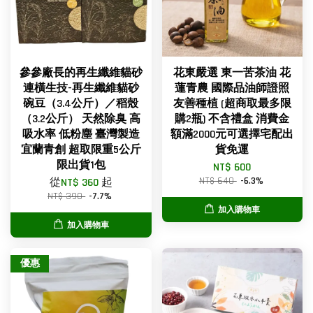
參參廠長的再生纖維貓砂
花東嚴選 東一苦茶油 花
連橫生技-再生纖維貓砂
蓮青農 國際品油師證照
碗豆（3.4公斤）／稻殼
友善種植 (超商取最多限
（3.2公斤） 天然除臭 高
購2瓶) 不含禮盒 消費金
吸水率 低粉塵 臺灣製造
額滿2000元可選擇宅配出
宜蘭青創 超取限重5公斤
貨免運
限出貨1包
NT$ 600
NT$ 640
-6.3%
從
NT$ 360
起
NT$ 390
-7.7%
加入購物車
加入購物車
優惠