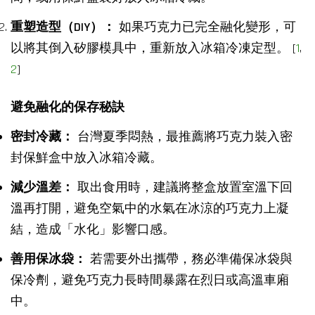
重塑造型（DIY）：
如果巧克力已完全融化變形，可
以將其倒入矽膠模具中，重新放入冰箱冷凍定型。
[
1
,
2
]
避免融化的保存秘訣
密封冷藏：
台灣夏季悶熱，最推薦將巧克力裝入密
封保鮮盒中放入冰箱冷藏。
減少溫差：
取出食用時，建議將整盒放置室溫下回
溫再打開，避免空氣中的水氣在冰涼的巧克力上凝
結，造成「水化」影響口感。
善用保冰袋：
若需要外出攜帶，務必準備保冰袋與
保冷劑，避免巧克力長時間暴露在烈日或高溫車廂
中。