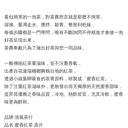
看似簡單的一泡茶，對茶農而言就是那麼不簡單。
採摘、萎凋走水、攪拌、殺菁、整形到乾燥，
每個步驟都是一門學問，唯有不斷詢問不停精進才會做一泡
好茶呈現出來，
茶農奉獻只為了做出好茶與您一同品味。
一般傳統紅茶重滋味，並不注重香氣，
出產自花蓮瑞穗鄉舞鶴台地的紅茶，
透過小綠葉蟬吸食的茶菁原料，研製成「蜜香紅茶」，
除了注重紅茶滋味外，更散發出得天獨厚的天然蜜香甜味，
提昇其優雅之香味品質，冷泡、熱飲皆宜，尤其冷飲，蜜香
味更為醇和。
品牌:清風茶行
品名:蜜香紅茶 原片