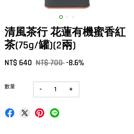
清風茶行 花蓮有機蜜香紅
茶(75g/罐)(2兩)
NT$ 640
NT$ 700
-8.6%
數量
-
+