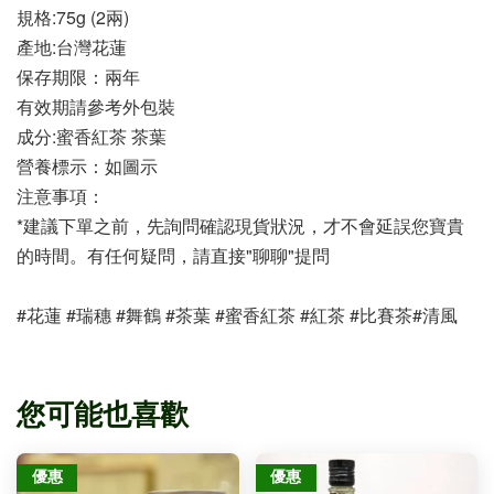
規格:75g (2兩)
產地:台灣花蓮
保存期限：兩年
有效期請參考外包裝
成分:蜜香紅茶 茶葉
營養標示：如圖示
注意事項：
*建議下單之前，先詢問確認現貨狀況，才不會延誤您寶貴
的時間。有任何疑問，請直接"聊聊"提問
#花蓮 #瑞穗 #舞鶴 #茶葉 #蜜香紅茶 #紅茶 #比賽茶#清風
您可能也喜歡
優惠
優惠