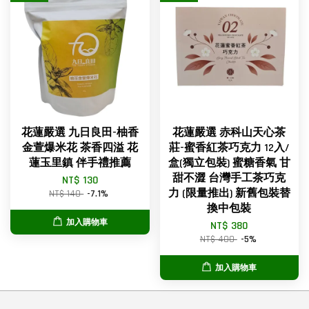
花蓮嚴選 九日良田-柚香
花蓮嚴選 赤科山天心茶
金萱爆米花 茶香四溢 花
莊-蜜香紅茶巧克力 12入/
蓮玉里鎮 伴手禮推薦
盒(獨立包裝) 蜜糖香氣 甘
甜不澀 台灣手工茶巧克
NT$ 130
力 (限量推出) 新舊包裝替
NT$ 140
-7.1%
換中包裝
加入購物車
NT$ 380
NT$ 400
-5%
加入購物車