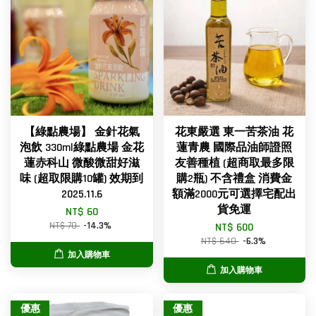
【綠點農場】 金針花氣
花東嚴選 東一苦茶油 花
泡飲 330ml綠點農場 金花
蓮青農 國際品油師證照
蓮赤科山 微酸微甜好滋
友善種植 (超商取最多限
味 (超取限購10罐) 效期到
購2瓶) 不含禮盒 消費金
2025.11.6
額滿2000元可選擇宅配出
貨免運
NT$ 60
NT$ 70
-14.3%
NT$ 600
NT$ 640
-6.3%
加入購物車
加入購物車
優惠
優惠