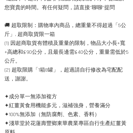
您寶貴的時間。有任何疑問，請直接"聊聊"提問
🚚 超取限制：購物車內商品，總重量不得超過「5公
斤」, 超商取貨限一箱
(1) 因超商取貨有體積及重量的限制，物品大小長+寬
+高總和≦90公分，且最長邊需≦40公分，重量需低於5
公斤。
(2) 超取限購「1箱8罐」，超過請自行修改為宅配配
送，謝謝。
✦成分單一無添加複方
✦紅薑黃食用機能多元，滋補強身，營養滿分
✦100%無添加（無防腐劑、色素、香料）
✦淺草堂於花蓮壽豐鄉東華農業專區自行生產紅薑黃
原料