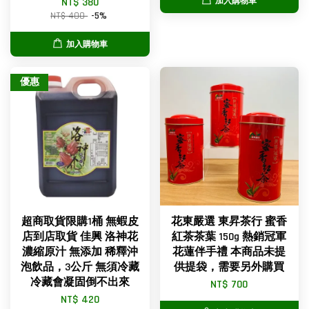
NT$ 380
加入購物車
NT$ 400
-5%
加入購物車
優惠
超商取貨限購1桶 無蝦皮
花東嚴選 東昇茶行 蜜香
店到店取貨 佳興 洛神花
紅茶茶葉 150g 熱銷冠軍
濃縮原汁 無添加 稀釋沖
花蓮伴手禮 本商品未提
泡飲品，3公斤 無須冷藏
供提袋，需要另外購買
冷藏會凝固倒不出來
NT$ 700
NT$ 420