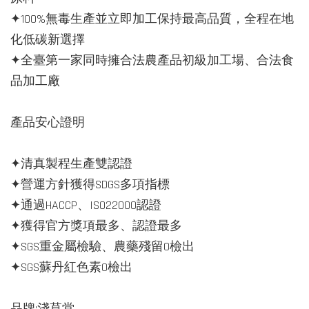
✦100%無毒生產並立即加工保持最高品質，全程在地
化低碳新選擇
✦全臺第一家同時擁合法農產品初級加工場、合法食
品加工廠
產品安心證明
✦清真製程生產雙認證
✦營運方針獲得SDGS多項指標
✦通過HACCP、ISO22000認證
✦獲得官方獎項最多、認證最多
✦SGS重金屬檢驗、農藥殘留0檢出
✦SGS蘇丹紅色素0檢出
品牌:淺草堂