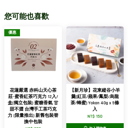
您可能也喜歡
優惠
花蓮嚴選 赤科山天心茶
【新月珍】花東縱谷小羊
莊-蜜香紅茶巧克力 12入/
羹(紅豆/蘋果/鳳梨/烏龍
盒(獨立包裝) 蜜糖香氣 甘
茶/蜂蜜) Yokan 40g x 5條
甜不澀 台灣手工茶巧克
入
力 (限量推出) 新舊包裝替
NT$ 150
換中包裝