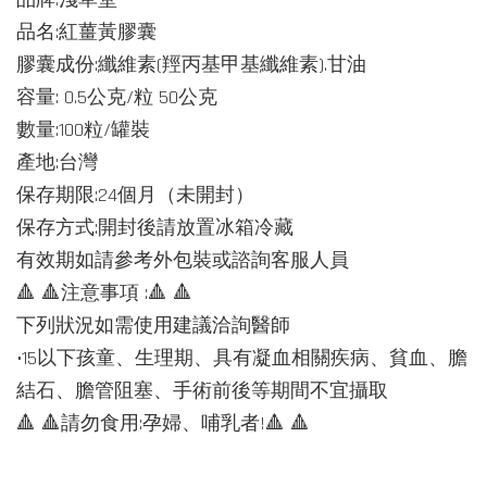
品名:紅薑黃膠囊
膠囊成份:纖維素(羥丙基甲基纖維素).甘油
容量: 0.5公克/粒 50公克
數量:100粒/罐裝
產地:台灣
保存期限:24個月（未開封）
保存方式:開封後請放置冰箱冷藏
有效期如請參考外包裝或諮詢客服人員
🔺 🔺注意事項 :🔺 🔺
下列狀況如需使用建議洽詢醫師
•15以下孩童、生理期、具有凝血相關疾病、貧血、膽
結石、膽管阻塞、手術前後等期間不宜攝取
🔺 🔺請勿食用:孕婦、哺乳者!🔺 🔺