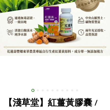
【淺草堂】紅薑黃膠囊 /