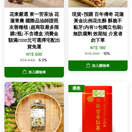
花東嚴選 東一苦茶油 花
現貨+預購 百年傳奇 花蓮
蓮青農 國際品油師證照
黃金比例花生酥 酥脆不
友善種植 (超商取最多限
黏牙(內有12包獨立包裝)
購2瓶) 不含禮盒 消費金
無防腐劑 效期短 介意者
額滿2000元可選擇宅配出
勿下單
貨免運
NT$ 180
NT$ 200
-10%
NT$ 600
NT$ 640
-6.3%
加入購物車
加入購物車
優惠