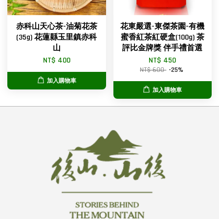
赤科山天心茶-油菊花茶
花東嚴選-東傑茶園-有機
(35g) 花蓮縣玉里鎮赤科
蜜香紅茶紅硬盒(100g) 茶
山
評比金牌獎 伴手禮首選
NT$ 400
NT$ 450
NT$ 600
-25%
加入購物車
加入購物車