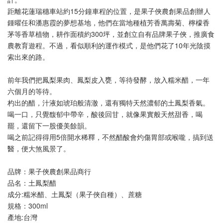
距離花蓮瑞穗車站約15分鐘車程的位置，是果子俠農創果品創辦人
鍾曜任和潘惠霞的夢想基地，他們在當地種植芳香萬壽菊、檸檬香
茅等香草植物，耕作面積約300坪，並創立自有品牌果子俠，推廣食
農教育遊程。不過，看似順利的運作模式，是他們花了10年光陰摸
索出來的路。
前年我們把鳳梨果肉、鳳梨皮入甕，等待發酵，放入糯米醋，一年
六個月的等待。
杓出的醋，汁液如琥珀般清澈，還有獨特天然濃郁的土鳳梨香氣。
喝一口，只覺馥郁中帶辛，酸後回甘，就像果實般天然甜香，喝
罷，還留下一股優美餘韻。
喝之前記得得用5倍開水稀釋，不然醋酸會灼傷胃部或喉嚨，搞到送
醫，便大煞風景了。
品牌：果子俠農創果品商行
品名：土鳳梨醋
成分:糯米醋、土鳳梨（果子俠自種）、蔗糖
規格：300ml
產地:台灣