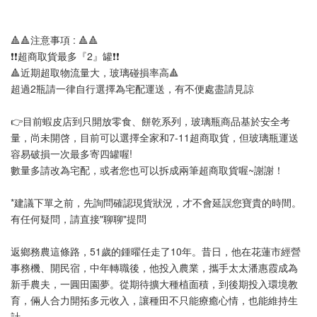
🔺🔺注意事項 : 🔺🔺
❗️❗️超商取貨最多『2』罐❗️❗️
🔺近期超取物流量大，玻璃碰損率高🔺
超過2瓶請一律自行選擇為宅配運送，有不便處盡請見諒
👉目前蝦皮店到只開放零食、餅乾系列，玻璃瓶商品基於安全考
量，尚未開啓，目前可以選擇全家和7-11超商取貨，但玻璃瓶運送
容易破損一次最多寄四罐喔!
數量多請改為宅配，或者您也可以拆成兩筆超商取貨喔~謝謝！
*建議下單之前，先詢問確認現貨狀況，才不會延誤您寶貴的時間。
有任何疑問，請直接"聊聊"提問
返鄉務農這條路，51歲的鍾曜任走了10年。昔日，他在花蓮市經營
事務機、開民宿，中年轉職後，他投入農業，攜手太太潘惠霞成為
新手農夫，一圓田園夢。從期待擴大種植面積，到後期投入環境教
育，倆人合力開拓多元收入，讓種田不只能療癒心情，也能維持生
計。