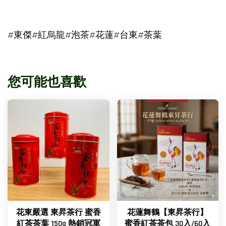
#東傑#紅烏龍#泡茶#花蓮#台東#茶葉
您可能也喜歡
花東嚴選 東昇茶行 蜜香
花蓮舞鶴【東昇茶行】
紅茶茶葉 150g 熱銷冠軍
蜜香紅茶茶包 30入/60入