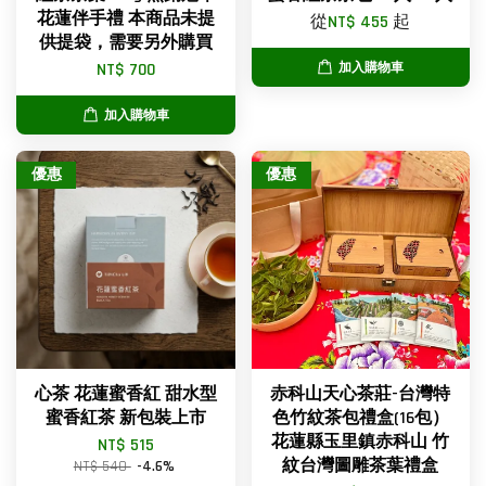
花蓮伴手禮 本商品未提
從
NT$ 455
起
供提袋，需要另外購買
NT$ 700
加入購物車
加入購物車
優惠
優惠
心茶 花蓮蜜香紅 甜水型
赤科山天心茶莊-台灣特
蜜香紅茶 新包裝上市
色竹紋茶包禮盒(16包）
花蓮縣玉里鎮赤科山 竹
NT$ 515
紋台灣圖雕茶葉禮盒
NT$ 540
-4.6%