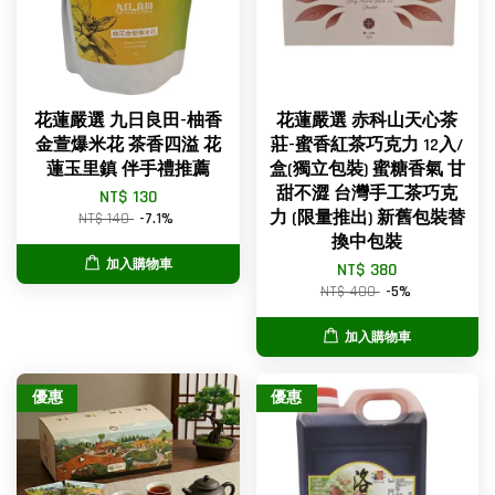
花蓮嚴選 九日良田-柚香
花蓮嚴選 赤科山天心茶
金萱爆米花 茶香四溢 花
莊-蜜香紅茶巧克力 12入/
蓮玉里鎮 伴手禮推薦
盒(獨立包裝) 蜜糖香氣 甘
甜不澀 台灣手工茶巧克
NT$ 130
力 (限量推出) 新舊包裝替
NT$ 140
-7.1%
換中包裝
加入購物車
NT$ 380
NT$ 400
-5%
加入購物車
優惠
優惠