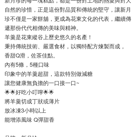
新月珍的每一塊糕點，都是一份對土地的熱愛與對大
自然的珍惜，正是這份對品質和傳統的堅守，讓新月
珍不僅是一家餅舖，更成為花東文化的代表，繼續傳
遞那份代代相傳的美味與精神。
羊羹是花東縱谷上歷史悠久的名產！
秉持傳統技術、嚴選食材，以獨特配方煉製而成，
香甜Q滑，佐茶佳點。
內有5條，5種口味
印象中的羊羹超甜，這款特別做減糖
讓您健康無負擔的一口接一口~
🌟🌟好吃小叮嚀🌟🌟
將羊羹切成丁狀或薄片
放冰凍3小時以上 
能增添風味 Q彈甜香