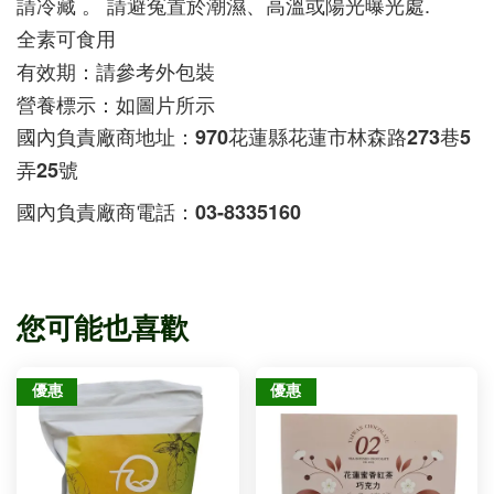
請冷藏 。 請避冤置於潮濕、高溫或陽光曝光處.
全素可食用
有效期：請參考外包裝
營養標示：如圖片所示
國內負責廠商地址：970花蓮縣花蓮市林森路273巷5
弄25號
國內負責廠商電話：03-8335160
您可能也喜歡
優惠
優惠