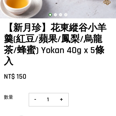
【新月珍】花東縱谷小羊
羹(紅豆/蘋果/鳳梨/烏龍
茶/蜂蜜) Yokan 40g x 5條
入
NT$ 150
數量
-
+