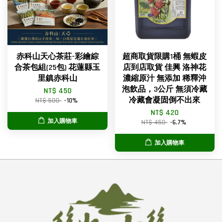
赤科山天心茶莊-彩繪綜
超商取貨限購1桶 無蝦皮
合茶包組(25包) 花蓮縣玉
店到店取貨 佳興 洛神花
里鎮赤科山
濃縮原汁 無添加 稀釋沖
泡飲品，3公斤 無須冷藏
NT$ 450
冷藏會凝固倒不出來
NT$ 500
-10%
NT$ 420
加入購物車
NT$ 450
-6.7%
加入購物車