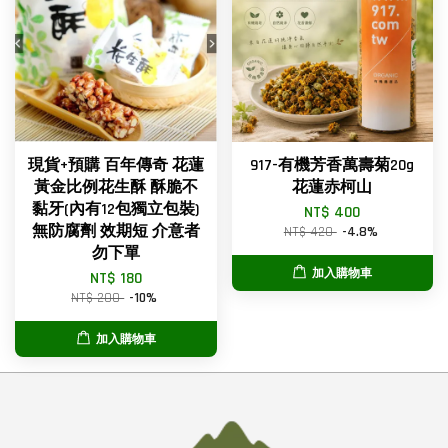
現貨+預購 百年傳奇 花蓮
917-有機芳香萬壽菊20g
黃金比例花生酥 酥脆不
花蓮赤柯山
黏牙(內有12包獨立包裝)
NT$ 400
無防腐劑 效期短 介意者
NT$ 420
-4.8%
勿下單
加入購物車
NT$ 180
NT$ 200
-10%
加入購物車