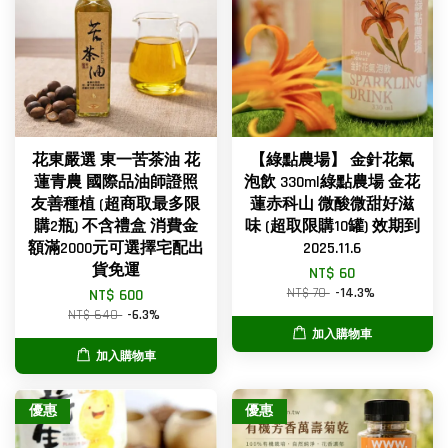
花東嚴選 東一苦茶油 花
【綠點農場】 金針花氣
蓮青農 國際品油師證照
泡飲 330ml綠點農場 金花
友善種植 (超商取最多限
蓮赤科山 微酸微甜好滋
購2瓶) 不含禮盒 消費金
味 (超取限購10罐) 效期到
額滿2000元可選擇宅配出
2025.11.6
貨免運
NT$ 60
NT$ 70
-14.3%
NT$ 600
NT$ 640
-6.3%
加入購物車
加入購物車
優惠
優惠