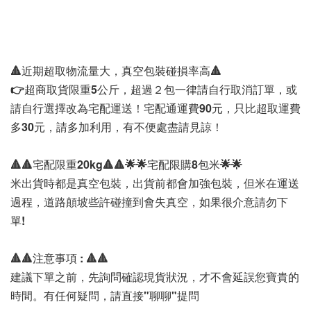
🔺近期超取物流量大，真空包裝碰損率高🔺
👉
超商取貨限重5公斤，
超過２包一律請自行取消訂單，或
請自行選擇改為宅配運送！宅配通運費90元，只比超取運費
多30元，請多加利用，有不便處盡請見諒！
🔺🔺宅配限重20kg🔺🔺🌟🌟宅配限購8包米🌟🌟
米出貨時都是真空包裝，出貨前都會加強包裝，但米在運送
過程，道路顛坡些許碰撞到會失真空，如果很介意請勿下
單!
🔺🔺注意事項 : 🔺🔺
建議下單之前，先詢問確認現貨狀況，才不會延誤您寶貴的
時間。有任何疑問，請直接"聊聊"提問