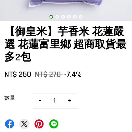
【御皇米】芋香米 花蓮嚴
選 花蓮富里鄉 超商取貨最
多2包
NT$ 250
NT$ 270
-7.4%
數量
-
+