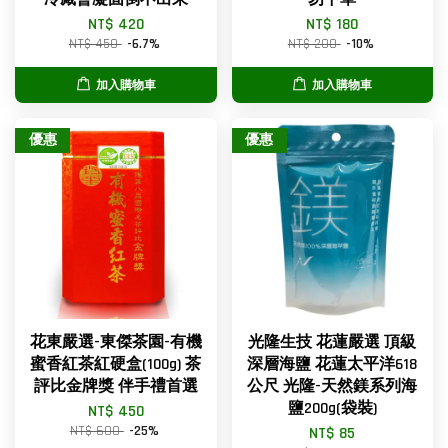
NT$ 420
NT$ 180
NT$ 450
-6.7%
NT$ 200
-10%
加入購物車
加入購物車
優惠
優惠
花東嚴選-東傑茶園-有機
光隆生技 花蓮嚴選 頂級
蜜香紅茶紅硬盒(100g) 茶
深層海鹽 花蓮太平洋618
評比金牌獎 伴手禮首選
公尺 光隆-天然鎂系列海
鹽200g(袋裝)
NT$ 450
NT$ 600
-25%
NT$ 85