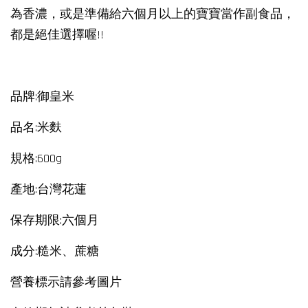
為香濃，或是準備給六個月以上的寶寶當作副食品，
都是絕佳選擇喔!!
品牌:御皇米
品名:米麩
規格:600g
產地:台灣花蓮
保存期限:六個月
成分:糙米、蔗糖
營養標示請參考圖片