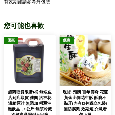
有效期如請參考外包裝
您可能也喜歡
優惠
優惠
超商取貨限購1桶 無蝦皮
現貨+預購 百年傳奇 花蓮
店到店取貨 佳興 洛神花
黃金比例花生酥 酥脆不
濃縮原汁 無添加 稀釋沖
黏牙(內有12包獨立包裝)
泡飲品，3公斤 無須冷藏
無防腐劑 效期短 介意者
冷藏會凝固倒不出來
勿下單