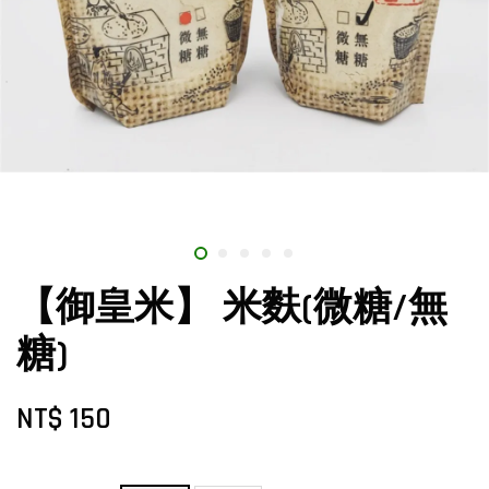
【御皇米】 米麩(微糖/無
糖)
NT$ 150