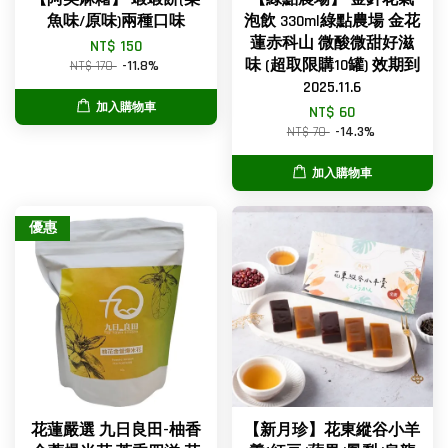
魚味/原味)兩種口味
泡飲 330ml綠點農場 金花
蓮赤科山 微酸微甜好滋
NT$ 150
味 (超取限購10罐) 效期到
NT$ 170
-11.8%
2025.11.6
加入購物車
NT$ 60
NT$ 70
-14.3%
加入購物車
優惠
花蓮嚴選 九日良田-柚香
【新月珍】花東縱谷小羊