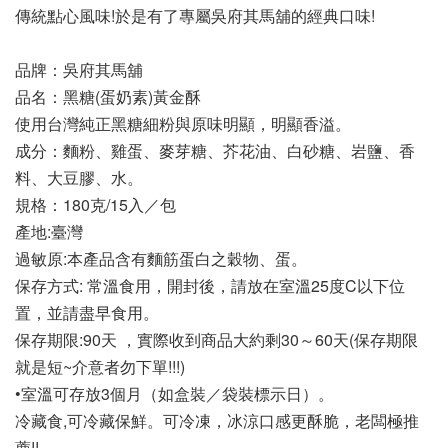
傳統點心風味!於是有了專屬吳府其馬舖的經典口味!
品牌：吳府其馬舖
品名：黑糖(蛋奶素)黃金酥 
使用台灣純正黑糖細粉與原味明顯，明顯香溢。
成分：麵粉、雞蛋、麥芽糖、芥花油、白砂糖、岩鹽、香
料、大豆膠、水。
規格：180克/15入／包
產地:臺灣
過敏原:本產品含有麵筋蛋白之穀物、蛋。
保存方式: 常溫食用，開封後，請放在室溫25度C以下位
置，並請盡早食用。
保存期限:90天 ，實際收到商品大約剩30～60天(保存期限
就是短~介意者勿下單!!!)
•室溫可存放3個月（如盒裝／袋裝標示日）。
冷藏食,可冷藏保鮮。可冷凍，冰涼口感更酥脆，老闆極推
薦!!