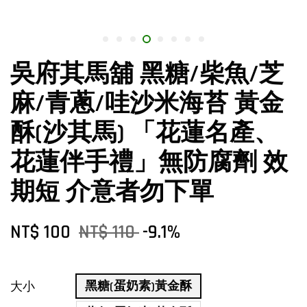
吳府其馬舖 黑糖/柴魚/芝
麻/青蔥/哇沙米海苔 黃金
酥(沙其馬) 「花蓮名產、
花蓮伴手禮」無防腐劑 效
期短 介意者勿下單
NT$ 100
NT$ 110
-9.1%
黑糖(蛋奶素)黃金酥
大小