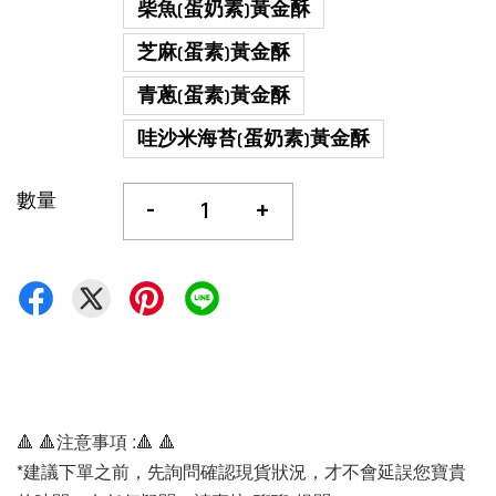
柴魚(蛋奶素)黃金酥
芝麻(蛋素)黃金酥
青蔥(蛋素)黃金酥
哇沙米海苔(蛋奶素)黃金酥
數量
-
+
🔺 🔺注意事項 :🔺 🔺 
*建議下單之前，先詢問確認現貨狀況，才不會延誤您寶貴