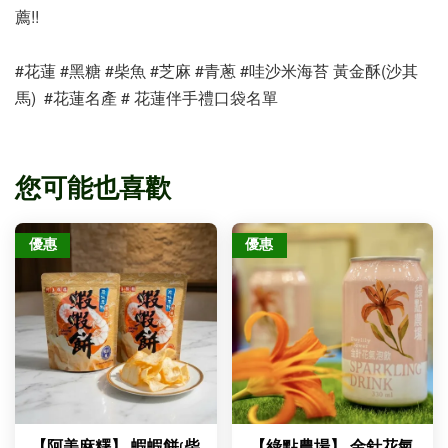
薦!!
#花蓮 #黑糖 #柴魚 #芝麻 #青蔥 #哇沙米海苔 黃金酥(沙其
馬)  #花蓮名產 # 花蓮伴手禮口袋名單
您可能也喜歡
優惠
優惠
【阿美麻糬】 蝦蝦餅(柴
【綠點農場】 金針花氣