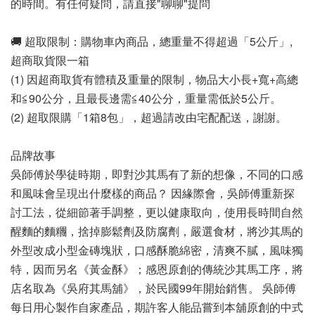
的時間。有任何疑問，請直接"聊聊"提問
🚚 超取限制：購物車內商品，總重量不得超過「5公斤」, 
超商取貨限一箱
(1) 因超商取貨有體積及重量的限制，物品大小長+寬+高總
和≦90公分，且最長邊需≦40公分，重量需低於5公斤。
(2) 超取限購「1箱8包」，超過請改由宅配配送，謝謝。
品牌故事
吳師傅於學徒時期，即對沙其馬有了新的想像，不同的口感
和風味會呈現出什麼樣的商品？ 因緣際會，吳師傅重新探
討工法，從細節著手調整，更以健康取向，使用長時間自然
醒麵的麵糰，捨掉膨鬆劑及防腐劑，嚴選食材，將沙其馬的
外型改成小型金磚塊狀，口感酥脆綿密，清爽不膩，風味獨
特，因而另名《黃金酥》；感恩原創的傳統沙其馬工序，將
店名取為《吳府其馬舖》，於民國99年開始銷售。 吳師傅
每日用心製作自家產品，期許客人能品嘗到本舖原創的中式