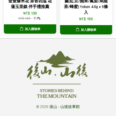
金萱爆米花 茶香四溢 花
羹(紅豆/蘋果/鳳梨/烏龍
蓮玉里鎮 伴手禮推薦
茶/蜂蜜) Yokan 40g x 5條
入
NT$ 130
NT$ 140
-7.1%
NT$ 150
加入購物車
加入購物車
© 2026 後山 ‧ 山後故事館