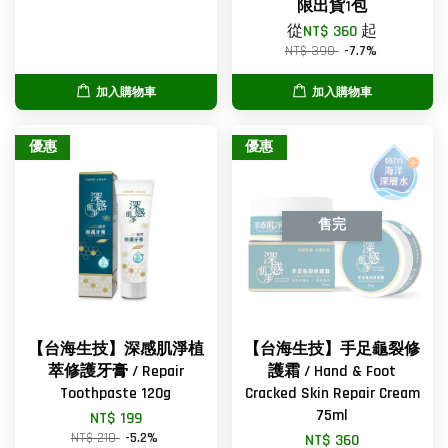
限出貨1包
從
NT$ 360
起
NT$ 390
-7.7%
加入購物車
加入購物車
優惠
優惠
售完
【台海生技】深感肌淨植
【台海生技】手足龜裂修
萃修護牙膏 / Repair
護霜 / Hand & Foot
Toothpaste 120g
Cracked Skin Repair Cream
75ml
NT$ 199
NT$ 210
-5.2%
NT$ 360