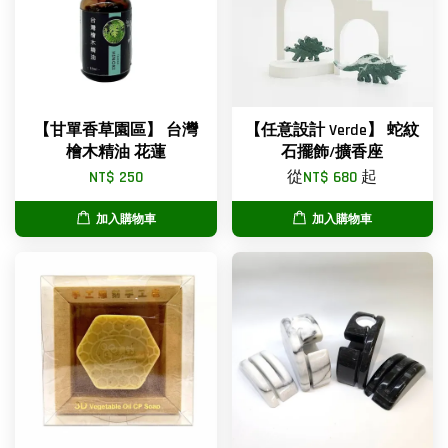
【甘單香草園區】 台灣
【任意設計 Verde】 蛇紋
檜木精油 花蓮
石擺飾/擴香座
NT$ 250
從
NT$ 680
起
加入購物車
加入購物車