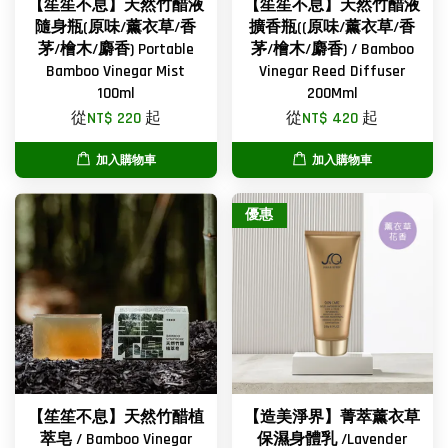
【笙笙不息】天然竹醋液
【笙笙不息】天然竹醋液
隨身瓶(原味/薰衣草/香
擴香瓶((原味/薰衣草/香
茅/檜木/麝香) Portable
茅/檜木/麝香) / Bamboo
Bamboo Vinegar Mist
Vinegar Reed Diffuser
100ml
200Mml
從
NT$ 220
起
從
NT$ 420
起
加入購物車
加入購物車
優惠
【笙笙不息】天然竹醋植
【造美淨界】菁萃薰衣草
萃皂 / Bamboo Vinegar
保濕身體乳 /Lavender