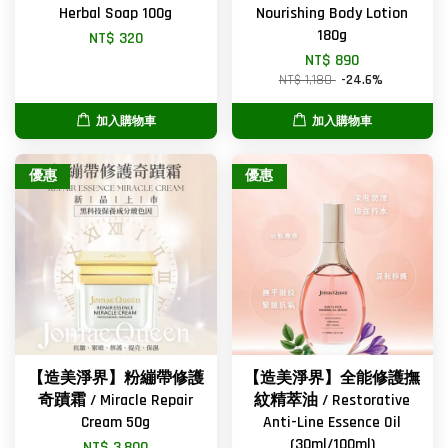
Herbal Soap 100g
Nourishing Body Lotion
180g
NT$ 320
NT$ 890
NT$ 1,180
-24.6%
加入購物車
加入購物車
優惠
優惠
【造美淨界】粉繃帶修護
【造美淨界】全能修護撫
奇蹟霜 / Miracle Repair
紋精萃油 / Restorative
Cream 50g
Anti-Line Essence Oil
(30ml/100ml)
NT$ 3,800