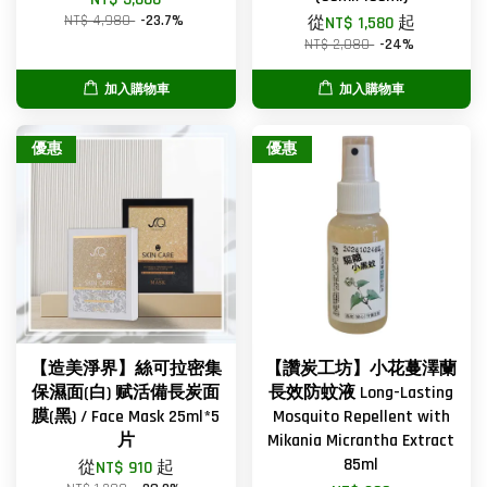
NT$ 4,980
-23.7%
從
NT$ 1,580
起
NT$ 2,080
-24%
加入購物車
加入購物車
優惠
優惠
【造美淨界】絲可拉密集
【讚炭工坊】小花蔓澤蘭
保濕面(白) 赋活備長炭面
長效防蚊液 Long-Lasting
膜(黑) / Face Mask 25ml*5
Mosquito Repellent with
片
Mikania Micrantha Extract
85ml
從
NT$ 910
起