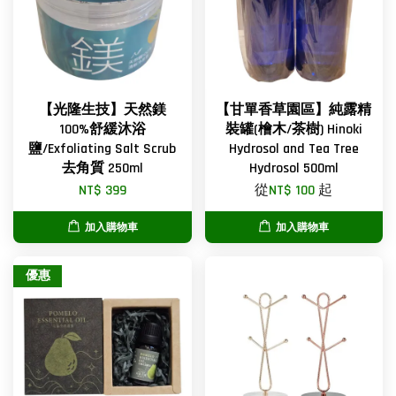
【光隆生技】天然鎂
【甘單香草園區】純露精
100%舒緩沐浴
裝罐(檜木/茶樹) Hinoki
鹽/Exfoliating Salt Scrub
Hydrosol and Tea Tree
去角質 250ml
Hydrosol 500ml
NT$ 399
從
NT$ 100
起
加入購物車
加入購物車
優惠