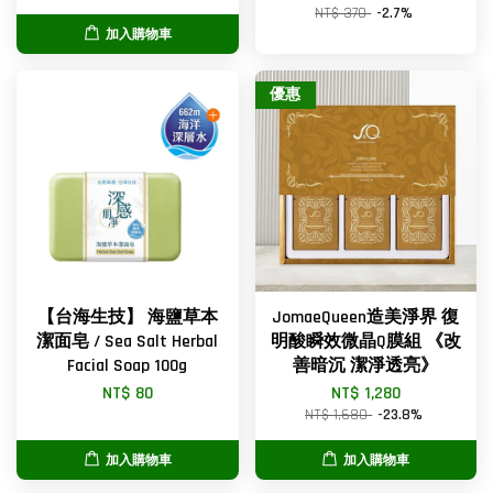
NT$ 370
-2.7%
加入購物車
優惠
【台海生技】 海鹽草本
JomaeQueen造美淨界 復
潔面皂 / Sea Salt Herbal
明酸瞬效微晶Q膜組 《改
Facial Soap 100g
善暗沉 潔淨透亮》
NT$ 80
NT$ 1,280
NT$ 1,680
-23.8%
加入購物車
加入購物車