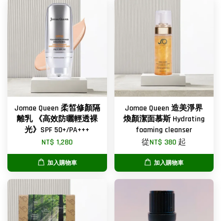
Jomae Queen 柔皙修顏隔
Jomae Queen 造美淨界
離乳 《高效防曬輕透裸
煥顏潔面慕斯 Hydrating
光》SPF 50+/PA+++
foaming cleanser
NT$ 1,280
從
NT$ 380
起
加入購物車
加入購物車