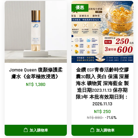
優惠
Jomae Queen 復顏修護柔
金鑽 EGF青春活齡時空膠
膚水《金萃極效浸透》
囊30顆入 美白 保濕 深層
海水 礦物質 深海藍金 製
NT$ 1,380
造日期2023.11.13 保存期
限3年 本批有效期日到：
2026.11.13
NT$ 250
NT$ 880
-71.6%
加入購物車
加入購物車