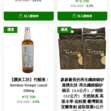
NT$ 1,280
-28.9%
NT$ 290
NT$ 300
-3.3%
加入購物車
加入購物車
優惠
優惠
【讚炭工坊】竹醋液 /
參參廠長的再生纖維貓砂
Bamboo Vinegar Liquid
連橫生技-再生纖維貓砂
200mg
碗豆（3.4公斤）／稻殼
（3.2公斤） 天然除臭 高
NT$ 398
吸水率 低粉塵 臺灣製造
NT$ 408
-2.5%
宜蘭青創 超取限重5公斤