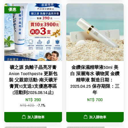
優惠
礦之源 負離子晶亮牙膏
金鑽保濕精華液50ml 美
Anion Toothpaste 更新包
白 深層海水 礦物質 金鑽
裝 父親節活動-南天礦牙
精華液 製造日期：
膏買10支送3支優惠專區
2025.04.25 保存期限：三
(活動到2026.08.14止)
年
NT$ 390
NT$ 700
NT$ 420
-7.1%
加入購物車
加入購物車