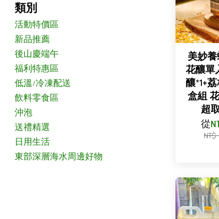
類別
活動特價區
新品推薦
後山慶端午
美妙養
福利特惠區
花釀單
釀*1+荔
低溫/冷凍配送
盒組 
飲料零食區
超
沖泡
從
N
送禮精選
NT$
日用生活
東部深層海水周邊好物