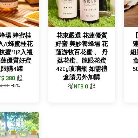
蜂場 蜂蜜桂
花東嚴選 花蓮優質
【
入/(蜂蜜桂花
好蜜 美妙養蜂場 花
枝蜜*1)2入禮
蓮游牧百花蜜 、 丹
組
花蓮優質好蜜
荔花蜜、龍眼花蜜
取限購4罐
420g玻璃瓶 如需禮
盒請另外加購
T$ 380
起
 400
-5%
從
NT$ 0
起