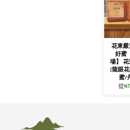
花東嚴
好蜜
場】 花蓮
(龍眼
蜜/
從
NT