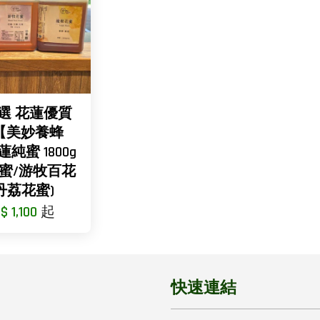
選 花蓮優質
【美妙養蜂
純蜜 1800g
花蜜/游牧百花
丹荔花蜜)
$ 1,100
起
快速連結