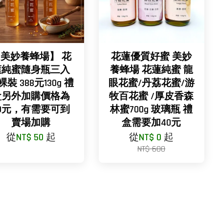
美妙養蜂場】 花
花蓮優質好蜜 美妙
蓮純蜜隨身瓶三入
養蜂場 花蓮純蜜 龍
裸裝 388元130g 禮
眼花蜜/丹荔花蜜/游
盒另外加購價格為
牧百花蜜 /厚皮香森
50元，有需要可到
林蜜700g 玻璃瓶 禮
賣場加購
盒需要加40元
從
NT$ 50
起
從
NT$ 0
起
NT$ 600