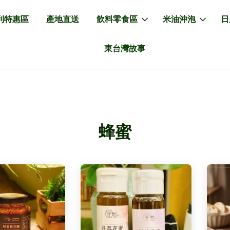
利特惠區
產地直送
飲料零食區
米油沖泡
日
東台灣故事
蜂蜜